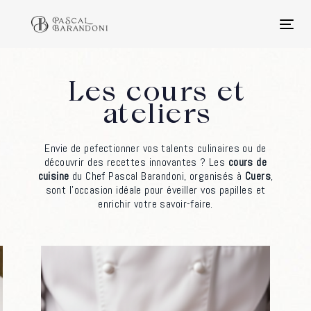
Skip
Skip
links
to
Togg
primary
navi
navigation
Skip
to
Les cours et
content
ateliers
Envie de pefectionner vos talents culinaires ou de
découvrir des recettes innovantes ? Les
cours de
cuisine
du Chef Pascal Barandoni, organisés à
Cuers
,
sont l’occasion idéale pour éveiller vos papilles et
enrichir votre savoir-faire.