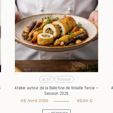
:
,
actif
Poisson
6
Atelier autour de la Ballotine de Volaille farcie –
A
Session 2026
08 Avril 2026
85,00
€