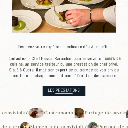
Réservez votre expérience culinaire dès Aujourd’hui
Contactez le Chef Pascal Barandoni pour réserver un
cours de
cuisine
, un
service traiteur ou une prestation de chef privé
.
Situé à Cuers, il met son expertise au service de vos envies
pour faire de chaque moment une célébration des saveurs.
LES PRESTATIONS
convivialité
Gastronomie
Partage de savoir
 de vivre
Moments de convivialité
Partage de s