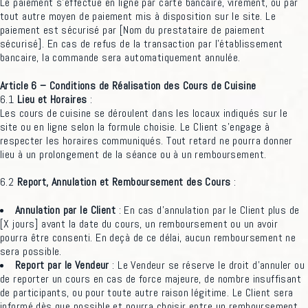
Le paiement s’effectue en ligne par carte bancaire, virement, ou par
tout autre moyen de paiement mis à disposition sur le site. Le
paiement est sécurisé par [Nom du prestataire de paiement
sécurisé]. En cas de refus de la transaction par l’établissement
bancaire, la commande sera automatiquement annulée.
Article 6 – Conditions de Réalisation des Cours de Cuisine
6.1
Lieu et Horaires
:
Les cours de cuisine se déroulent dans les locaux indiqués sur le
site ou en ligne selon la formule choisie. Le Client s’engage à
respecter les horaires communiqués. Tout retard ne pourra donner
lieu à un prolongement de la séance ou à un remboursement.
6.2
Report, Annulation et Remboursement des Cours
:
Annulation par le Client
: En cas d’annulation par le Client plus de
[X jours] avant la date du cours, un remboursement ou un avoir
pourra être consenti. En deçà de ce délai, aucun remboursement ne
sera possible.
Report par le Vendeur
: Le Vendeur se réserve le droit d’annuler ou
de reporter un cours en cas de force majeure, de nombre insuffisant
de participants, ou pour toute autre raison légitime. Le Client sera
informé dès que possible et pourra choisir entre un remboursement