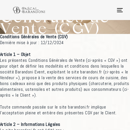
Conditions
Skip
Skip
links
to
Générales de
Togg
primary
navi
navigation
Vente (CGV)
Skip
to
Conditions Générales de Vente (CGV)
content
Dernière mise à jour : 12/12/2024
Article 1 – Objet
Les présentes Conditions Générales de Vente (ci-après « CGV ») ont
pour objet de définir les modalités et conditions dans lesquelles la
société Barandoni Event, exploitant le site barandoni.fr (ci-après « le
Vendeur »), propose à la vente des services de cours de cuisine, des
bons cadeaux ainsi que des produits physiques (charcuterie, produits
alimentaires, ustensiles et autres produits) aux consommateurs (ci-
après « le Client »).
Toute commande passée sur le site barandoni.fr implique
l’acceptation pleine et entière des présentes CGV par le Client.
Article 2 – Informations Légales